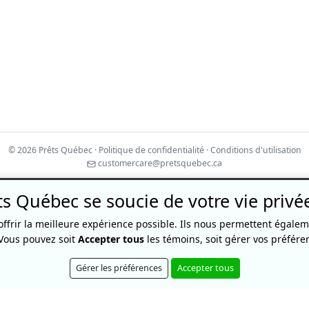
© 2026 Prêts Québec ·
Politique de confidentialité
·
Conditions d'utilisation
customercare@pretsquebec.ca
FABRIQUÉ AVEC ❤ AU CANADA
ts Québec se soucie de votre vie privé
© 2026 CompareHub by Loans Canada
offrir la meilleure expérience possible. Ils nous permettent égale
18 King Street East, Suite 1400, Toronto, ON, M5C 1C4
 Vous pouvez soit
Accepter tous
les témoins, soit gérer vos préfére
l'approbation de crédit et à l'approbation du crédit. Prêts Québec est une entr
Gérer les préférences
Accepter tous
s financiers qui respectent les lois et règlements canadiens. Les prêts vont de
évaluation du profil de crédit de notre partenaire. Un exemple des frais d’em
 29,17 $. Le montant total à rembourser, incluant le capital et les intérêts, 